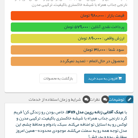
نارنجی جذاب همراه با شیشه خاکستری باکیفیت، ترکیبی مدرن
قیمت بازار : 980,000 تومان
پرداخت نقدی آنلاین : 579,000 تومان
ارزش واقعی : 890,000 تومان
سود شما : 311,000 تومان
محصول در حال اتمام - تمدید نمیگردد
افزودن به سبد خرید
بازگشت به محصولات
توضیحات
نظرات
شرایط و زمان استفاده از خدمات
با
عینک آفتابی زنانه ری‌بن مدل 1472
، خاص بودن رو زندگی کن! فریم
گرد نارنجی جذاب همراه با شیشه خاکستری باکیفیت، ترکیبی مدرن و
لوکس رو به استایل تو اضافه می‌کنه. سبک، بادوام و محافظ چشم، این
مدل توجه همه رو به سمتت می‌کشه. موجودی محدوده—همین امروز
سفارش بده و بدرخش!