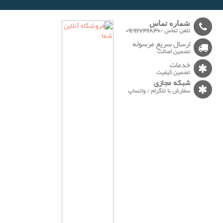
-------
شماره تماس
تلفن تماس /09192732836
ارسال سریع مرسوله
تضمین اصالت
خدمات
تضمین کیفیت
شبکه مجازی
سفارش با تلگرام / واتساپ