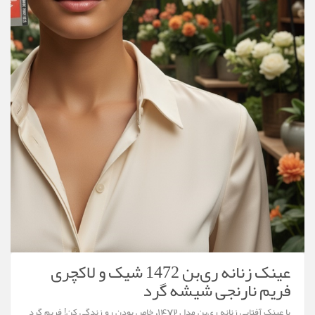
عینک زنانه ری‌بن 1472 شیک و لاکچری
فریم نارنجی شیشه گرد
با عینک آفتابی زنانه ری‌بن مدل 1472، خاص بودن رو زندگی کن! فریم گرد