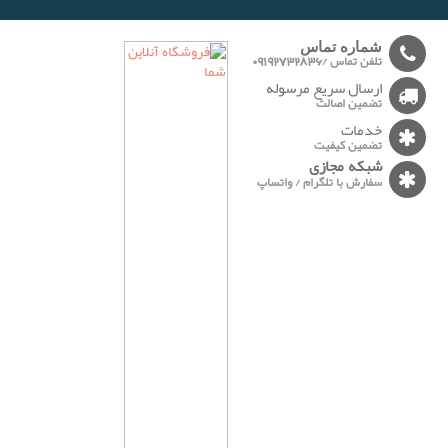
-------
شماره تماس
تلفن تماس /09192732836
ارسال سریع مرسوله
تضمین اصالت
خدمات
تضمین کیفیت
شبکه مجازی
سفارش با تلگرام / واتساپ